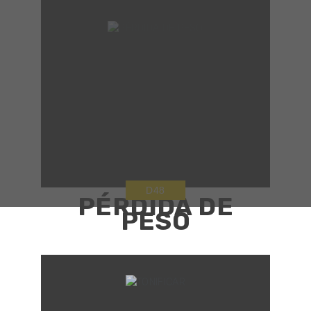
D48
PÉRDIDA DE
PESO