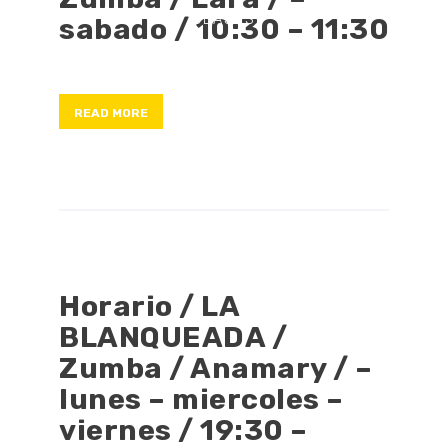
CLASES
sabado / 10:30 – 11:30
FRANQUICIAS
BLOG
CONTACTO
READ MORE
Horario / LA
BLANQUEADA /
Zumba / Anamary / –
lunes – miercoles –
viernes / 19:30 –