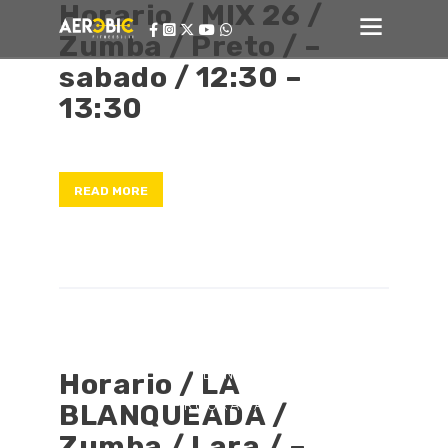
Horario / MIX 26 /
Zumba / Preto / –
sabado / 12:30 –
13:30
READ MORE
GIMNASIOS
HORARIOS
PLANES
Horario / LA
PROGRAMAS
BLANQUEADA /
IEFA
Zumba / Lara / –