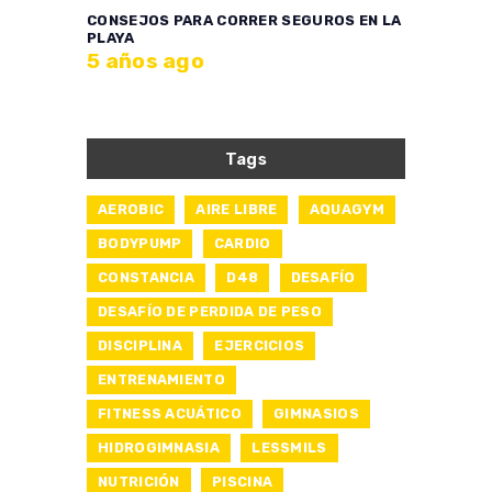
CONSEJOS PARA CORRER SEGUROS EN LA
PLAYA
5 años ago
Tags
AEROBIC
AIRE LIBRE
AQUAGYM
BODYPUMP
CARDIO
CONSTANCIA
D48
DESAFÍO
DESAFÍO DE PERDIDA DE PESO
DISCIPLINA
EJERCICIOS
ENTRENAMIENTO
FITNESS ACUÁTICO
GIMNASIOS
HIDROGIMNASIA
LESSMILS
NUTRICIÓN
PISCINA