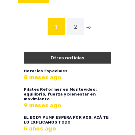
Navegación
PAGE
1
PAGE
2
de
entradas
Otras noticias
Horarios Especiales
8 meses ago
Pilates Reformer en Montevideo:
equilibrio, fuerza y bienestar en
movimiento
9 meses ago
EL BODY PUMP ESPERA POR VOS. ACÁ TE
LO EXPLICAMOS TODO
5 años ago