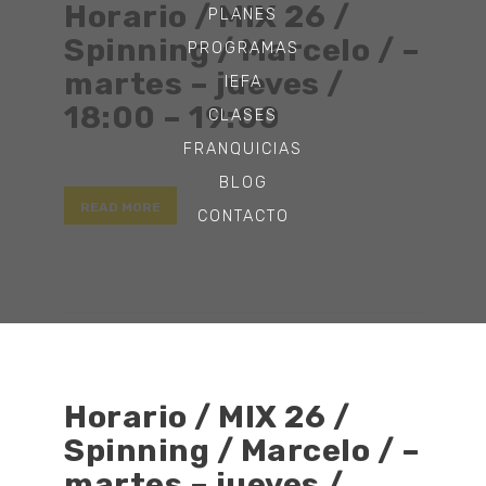
Horario / MIX 26 /
PLANES
Spinning / Marcelo / –
PROGRAMAS
martes – jueves /
IEFA
18:00 – 19:00
CLASES
FRANQUICIAS
BLOG
READ MORE
CONTACTO
Horario / MIX 26 /
Spinning / Marcelo / –
martes – jueves /