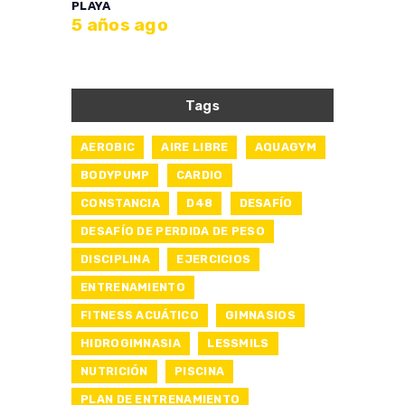
PLAYA
5 años ago
Tags
AEROBIC
AIRE LIBRE
AQUAGYM
BODYPUMP
CARDIO
CONSTANCIA
D48
DESAFÍO
DESAFÍO DE PERDIDA DE PESO
DISCIPLINA
EJERCICIOS
ENTRENAMIENTO
FITNESS ACUÁTICO
GIMNASIOS
HIDROGIMNASIA
LESSMILS
NUTRICIÓN
PISCINA
PLAN DE ENTRENAMIENTO