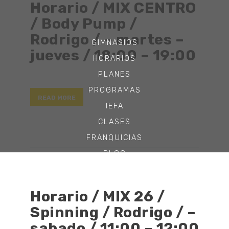
Horario / MIX CENTRO
/ Body Pump /
Rodrigo / – martes –
GIMNASIOS
jueves / 18:00 – 19:00
HORARIOS
PLANES
PROGRAMAS
READ MORE
IEFA
CLASES
FRANQUICIAS
BLOG
CONTACTO
Horario / MIX 26 /
Spinning / Rodrigo / –
sabado / 11:00 – 12:00