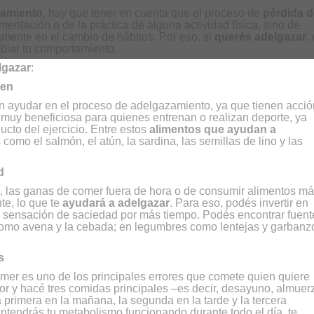
zamiento
, hay que tener en cuenta que el proceso de
pérdida d
ntación o de la práctica de alguna actividad física, sino de
tamente en el cambio de hábitos. Por eso, si
querés adelgazar
, 
biar tu comportamiento.
lgazar
:
men
 ayudar en el proceso de adelgazamiento, ya que tienen acció
s muy beneficiosa para quienes entrenan o realizan deporte, ya
ucto del ejercicio. Entre estos
alimentos que ayudan a
omo el salmón, el atún, la sardina, las semillas de lino y las
d
 las ganas de comer fuera de hora o de consumir alimentos m
e, lo que te
ayudará a adelgazar
. Para eso, podés invertir en
la sensación de saciedad por más tiempo. Podés encontrar fuent
s como avena y la cebada; en legumbres como lentejas y garbanz
s
mer es uno de los principales errores que comete quien quiere
or y hacé tres comidas principales –es decir, desayuno, almuer
la primera en la mañana, la segunda en la tarde y la tercera
tendrás tu metabolismo funcionando durante todo el día, te