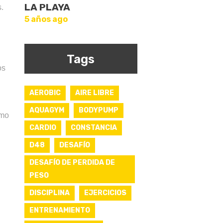
LA PLAYA
.
5 años ago
Tags
os
AEROBIC
AIRE LIBRE
AQUAGYM
BODYPUMP
omo
CARDIO
CONSTANCIA
D48
DESAFÍO
DESAFÍO DE PERDIDA DE
PESO
DISCIPLINA
EJERCICIOS
ENTRENAMIENTO