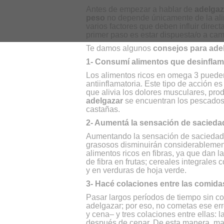
Antes de empezar a hablar de
adelga
peso
no depende únicamente de la alime
varios factores que deben influir direc
primer paso es estar dispuesta/o a cam
Te damos algunos
consejos para ade
1- Consumí alimentos que desinfla
Los alimentos ricos en omega 3 pueden
antiinflamatoria. Este tipo de acción e
que alivia los dolores musculares, prod
adelgazar
se encuentran los pescados c
castañas.
2- Aumentá la sensación de sacieda
Aumentando la sensación de saciedad,
grasosos disminuirán considerablement
alimentos ricos en fibras, ya que dan 
de fibra en frutas; cereales integrale
y en verduras de hoja verde.
3- Hacé colaciones entre las comida
Pasar largos períodos de tiempo sin co
adelgazar; por eso, no cometas ese err
y cena– y tres colaciones entre ellas: 
después de cenar. De esta manera, man