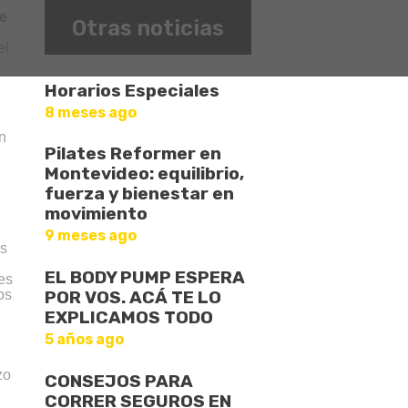
e
Otras noticias
el
Horarios Especiales
8 meses ago
n
Pilates Reformer en
Montevideo: equilibrio,
fuerza y bienestar en
movimiento
9 meses ago
ás
EL BODY PUMP ESPERA
es
POR VOS. ACÁ TE LO
os
EXPLICAMOS TODO
5 años ago
zo
CONSEJOS PARA
CORRER SEGUROS EN