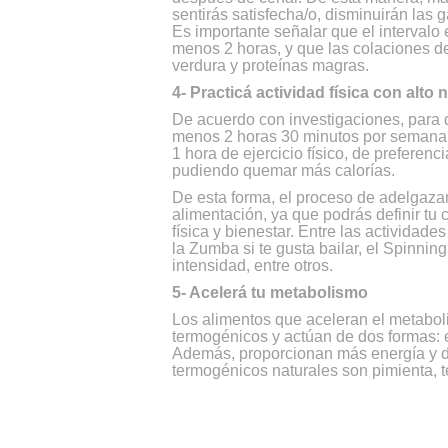
sentirás satisfecha/o, disminuirán las
Es importante señalar que el intervalo 
menos 2 horas, y que las colaciones d
verdura y proteínas magras.
4- Practicá actividad física con alto
De acuerdo con investigaciones, para q
menos 2 horas 30 minutos por seman
1 hora de ejercicio físico, de prefere
pudiendo quemar más calorías.
De esta forma, el proceso de adelgazam
alimentación, ya que podrás definir tu 
física y bienestar. Entre las actividad
la Zumba si te gusta bailar, el Spinnin
intensidad, entre otros.
5- Acelerá tu metabolismo
Los alimentos que aceleran el metabol
termogénicos y actúan de dos formas: 
Además, proporcionan más energía y dis
termogénicos naturales son pimienta, té