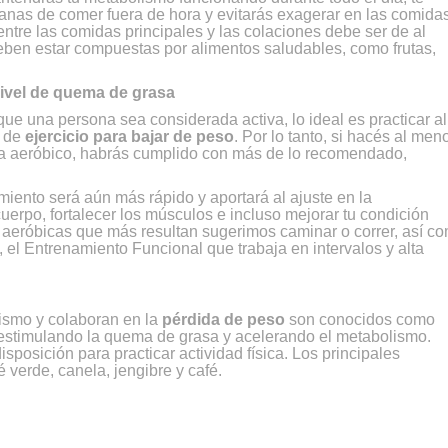
 ganas de comer fuera de hora y evitarás exagerar en las comidas
entre las comidas principales y las colaciones debe ser de al
eben estar compuestas por alimentos saludables, como frutas,
 nivel de quema de grasa
ue una persona sea considerada activa, lo ideal es practicar al
a de
ejercicio para bajar de peso
. Por lo tanto, si hacés al men
ncia aeróbico, habrás cumplido con más de lo recomendado,
iento será aún más rápido y aportará al ajuste en la
cuerpo, fortalecer los músculos e incluso mejorar tu condición
es aeróbicas que más resultan sugerimos caminar o correr, así c
g, el Entrenamiento Funcional que trabaja en intervalos y alta
ismo y colaboran en la
pérdida de peso
son conocidos como
estimulando la quema de grasa y acelerando el metabolismo.
posición para practicar actividad física. Los principales
 verde, canela, jengibre y café.